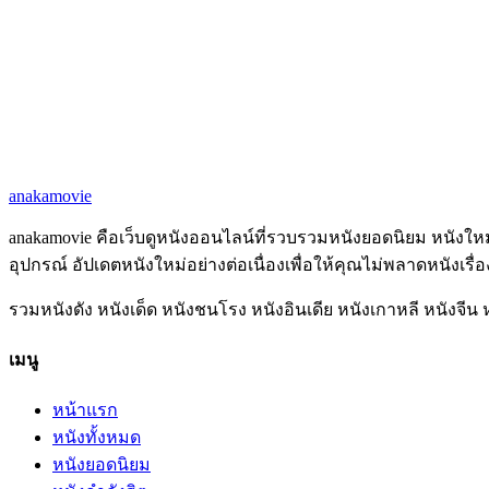
anakamovie
anakamovie คือเว็บดูหนังออนไลน์ที่รวบรวมหนังยอดนิยม หนังใหม
อุปกรณ์ อัปเดตหนังใหม่อย่างต่อเนื่องเพื่อให้คุณไม่พลาดหนังเรื
รวมหนังดัง หนังเด็ด หนังชนโรง หนังอินเดีย หนังเกาหลี หนังจีน
เมนู
หน้าแรก
หนังทั้งหมด
หนังยอดนิยม