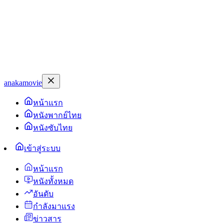
anakamovie
หน้าแรก
หนังพากย์ไทย
หนังซับไทย
เข้าสู่ระบบ
หน้าแรก
หนังทั้งหมด
อันดับ
กำลังมาแรง
ข่าวสาร