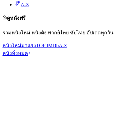
A-Z
ดูหนังฟรี
รวมหนังใหม่ หนังดัง พากย์ไทย ซับไทย อัปเดตทุกวัน
หนังใหม่
มาแรง
TOP IMDb
A-Z
หนังทั้งหมด