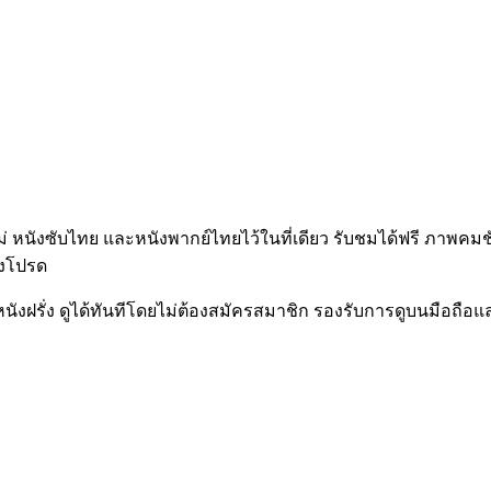
่ หนังซับไทย และหนังพากย์ไทยไว้ในที่เดียว รับชมได้ฟรี ภาพคมชั
่องโปรด
 หนังฝรั่ง ดูได้ทันทีโดยไม่ต้องสมัครสมาชิก รองรับการดูบนมือถื