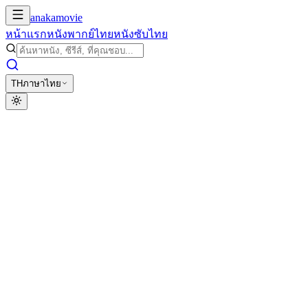
anakamovie
หน้าแรก
หนังพากย์ไทย
หนังซับไทย
TH
ภาษาไทย