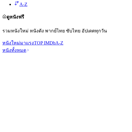
A-Z
ดูหนังฟรี
รวมหนังใหม่ หนังดัง พากย์ไทย ซับไทย อัปเดตทุกวัน
หนังใหม่
มาแรง
TOP IMDb
A-Z
หนังทั้งหมด