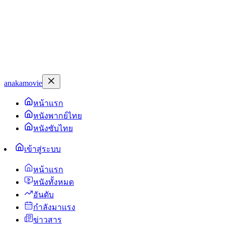
anakamovie
หน้าแรก
หนังพากย์ไทย
หนังซับไทย
เข้าสู่ระบบ
หน้าแรก
หนังทั้งหมด
อันดับ
กำลังมาแรง
ข่าวสาร