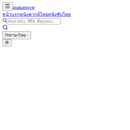
anakamovie
หน้าแรก
หนังพากย์ไทย
หนังซับไทย
TH
ภาษาไทย