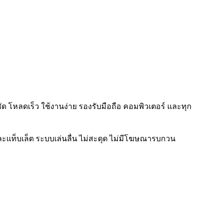
ด โหลดเร็ว ใช้งานง่าย รองรับมือถือ คอมพิวเตอร์ และทุก
อและแท็บเล็ต ระบบเล่นลื่น ไม่สะดุด ไม่มีโฆษณารบกวน