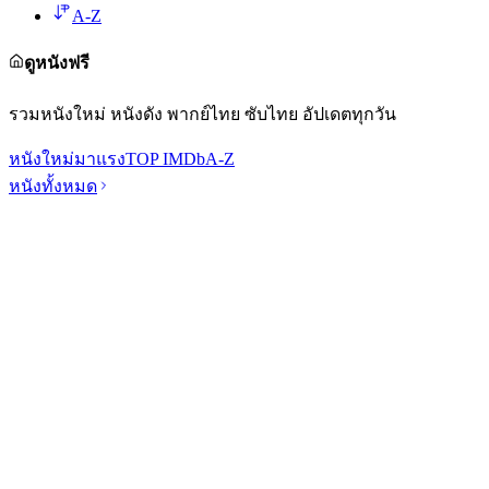
A-Z
ดูหนังฟรี
รวมหนังใหม่ หนังดัง พากย์ไทย ซับไทย อัปเดตทุกวัน
หนังใหม่
มาแรง
TOP IMDb
A-Z
หนังทั้งหมด