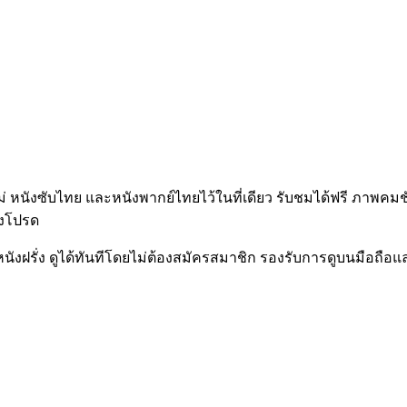
่ หนังซับไทย และหนังพากย์ไทยไว้ในที่เดียว รับชมได้ฟรี ภาพคมชั
่องโปรด
 หนังฝรั่ง ดูได้ทันทีโดยไม่ต้องสมัครสมาชิก รองรับการดูบนมือถื