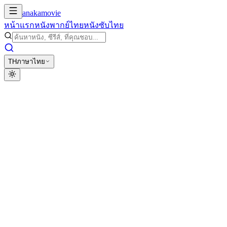
anakamovie
หน้าแรก
หนังพากย์ไทย
หนังซับไทย
TH
ภาษาไทย