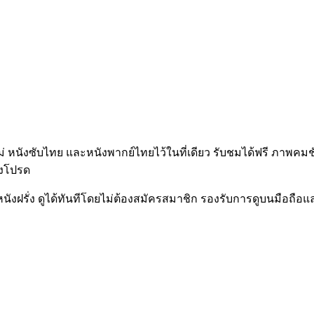
่ หนังซับไทย และหนังพากย์ไทยไว้ในที่เดียว รับชมได้ฟรี ภาพคมชั
่องโปรด
 หนังฝรั่ง ดูได้ทันทีโดยไม่ต้องสมัครสมาชิก รองรับการดูบนมือถื