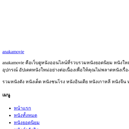
anakamovie
anakamovie คือเว็บดูหนังออนไลน์ที่รวบรวมหนังยอดนิยม หนังใหม
อุปกรณ์ อัปเดตหนังใหม่อย่างต่อเนื่องเพื่อให้คุณไม่พลาดหนังเรื
รวมหนังดัง หนังเด็ด หนังชนโรง หนังอินเดีย หนังเกาหลี หนังจีน
เมนู
หน้าแรก
หนังทั้งหมด
หนังยอดนิยม