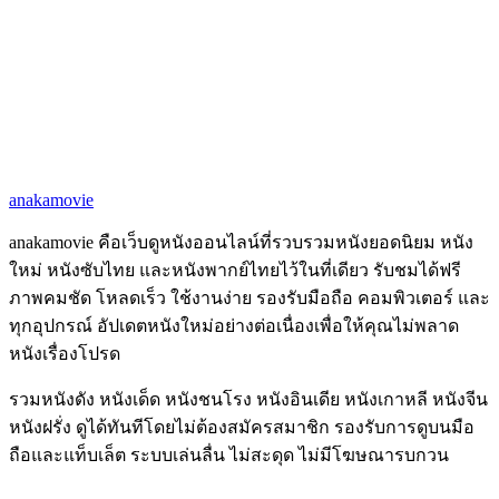
anakamovie
anakamovie คือเว็บดูหนังออนไลน์ที่รวบรวมหนังยอดนิยม หนัง
ใหม่ หนังซับไทย และหนังพากย์ไทยไว้ในที่เดียว รับชมได้ฟรี
ภาพคมชัด โหลดเร็ว ใช้งานง่าย รองรับมือถือ คอมพิวเตอร์ และ
ทุกอุปกรณ์ อัปเดตหนังใหม่อย่างต่อเนื่องเพื่อให้คุณไม่พลาด
หนังเรื่องโปรด
รวมหนังดัง หนังเด็ด หนังชนโรง หนังอินเดีย หนังเกาหลี หนังจีน
หนังฝรั่ง ดูได้ทันทีโดยไม่ต้องสมัครสมาชิก รองรับการดูบนมือ
ถือและแท็บเล็ต ระบบเล่นลื่น ไม่สะดุด ไม่มีโฆษณารบกวน