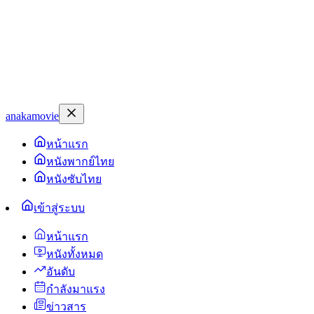
anakamovie
หน้าแรก
หนังพากย์ไทย
หนังซับไทย
เข้าสู่ระบบ
หน้าแรก
หนังทั้งหมด
อันดับ
กำลังมาแรง
ข่าวสาร