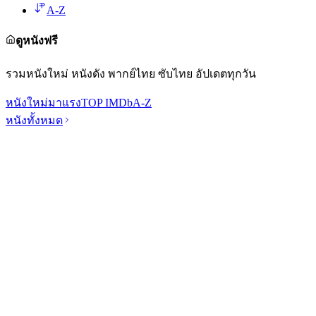
A-Z
ดูหนังฟรี
รวมหนังใหม่ หนังดัง พากย์ไทย ซับไทย อัปเดตทุกวัน
หนังใหม่
มาแรง
TOP IMDb
A-Z
หนังทั้งหมด