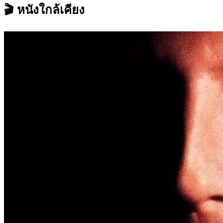
🎬 หนังใกล้เคียง