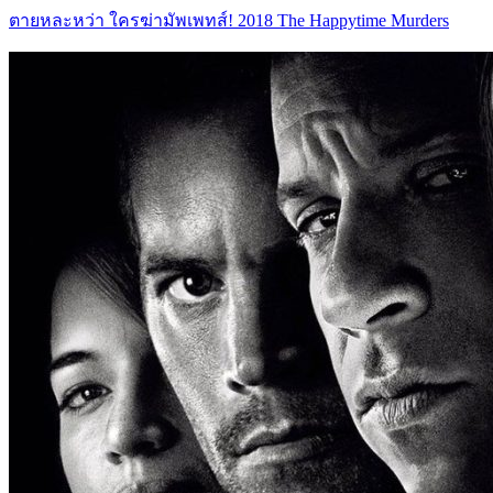
ตายหละหว่า ใครฆ่ามัพเพทส์! 2018 The Happytime Murders