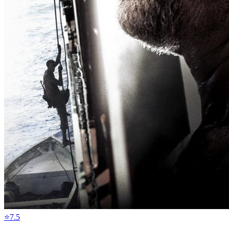
⭐
7.5