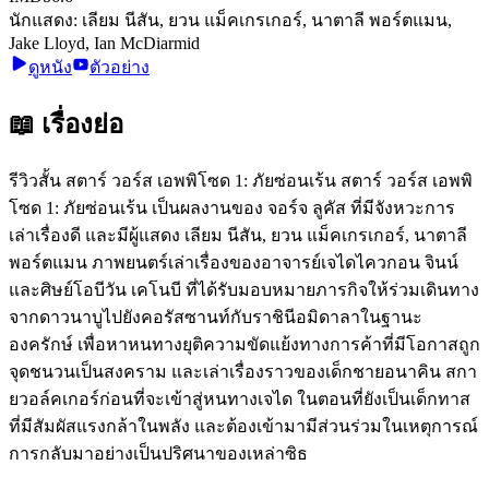
นักแสดง:
เลียม นีสัน, ยวน แม็คเกรเกอร์, นาตาลี พอร์ตแมน,
Jake Lloyd, Ian McDiarmid
ดูหนัง
ตัวอย่าง
📖 เรื่องย่อ
รีวิวสั้น สตาร์ วอร์ส เอพพิโซด 1: ภัยซ่อนเร้น สตาร์ วอร์ส เอพพิ
โซด 1: ภัยซ่อนเร้น เป็นผลงานของ จอร์จ ลูคัส ที่มีจังหวะการ
เล่าเรื่องดี และมีผู้แสดง เลียม นีสัน, ยวน แม็คเกรเกอร์, นาตาลี
พอร์ตแมน ภาพยนตร์เล่าเรื่องของอาจารย์เจไดไควกอน จินน์
และศิษย์โอบีวัน เคโนบี ที่ได้รับมอบหมายภารกิจให้ร่วมเดินทาง
จากดาวนาบูไปยังคอรัสซานท์กับราชินีอมิดาลาในฐานะ
องครักษ์ เพื่อหาหนทางยุติความขัดแย้งทางการค้าที่มีโอกาสถูก
จุดชนวนเป็นสงคราม และเล่าเรื่องราวของเด็กชายอนาคิน สกา
ยวอล์คเกอร์ก่อนที่จะเข้าสู่หนทางเจได ในตอนที่ยังเป็นเด็กทาส
ที่มีสัมผัสแรงกล้าในพลัง และต้องเข้ามามีส่วนร่วมในเหตุการณ์
การกลับมาอย่างเป็นปริศนาของเหล่าซิธ