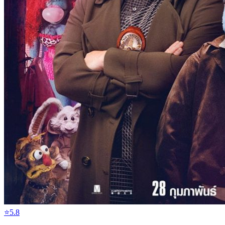
⭐
5.8