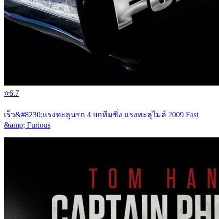
⭐
6.7
เร็ว&#8230;แรงทะลุนรก 4 ยกทีมซิ่ง แรงทะลุไมล์ 2009 Fast
&amp; Furious