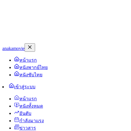
anakamovie
หน้าแรก
หนังพากย์ไทย
หนังซับไทย
เข้าสู่ระบบ
หน้าแรก
หนังทั้งหมด
อันดับ
กำลังมาแรง
ข่าวสาร