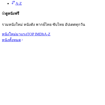
A-Z
ดูหนังฟรี
รวมหนังใหม่ หนังดัง พากย์ไทย ซับไทย อัปเดตทุกวัน
หนังใหม่
มาแรง
TOP IMDb
A-Z
หนังทั้งหมด