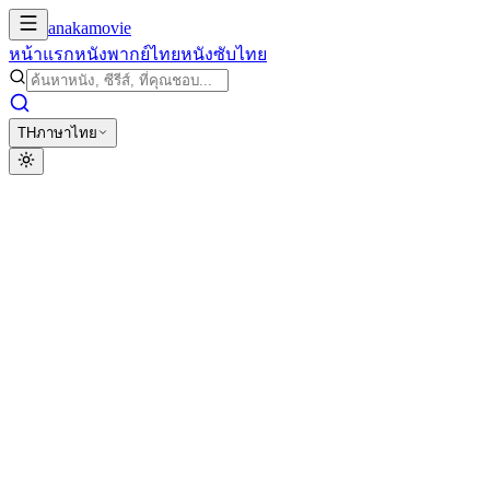
anakamovie
หน้าแรก
หนังพากย์ไทย
หนังซับไทย
TH
ภาษาไทย