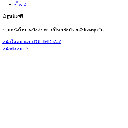
A-Z
ดูหนังฟรี
รวมหนังใหม่ หนังดัง พากย์ไทย ซับไทย อัปเดตทุกวัน
หนังใหม่
มาแรง
TOP IMDb
A-Z
หนังทั้งหมด