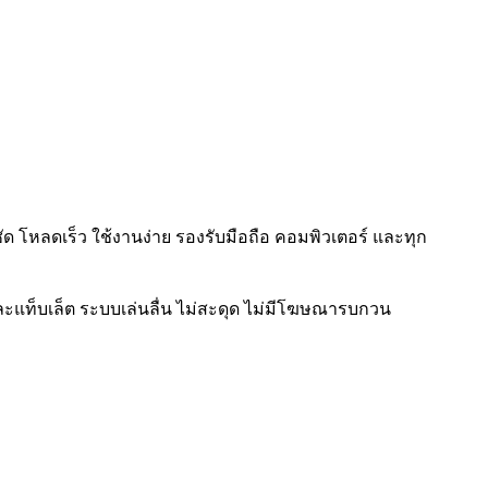
ด โหลดเร็ว ใช้งานง่าย รองรับมือถือ คอมพิวเตอร์ และทุก
อและแท็บเล็ต ระบบเล่นลื่น ไม่สะดุด ไม่มีโฆษณารบกวน