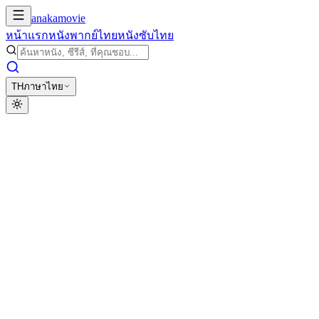
anakamovie
หน้าแรก
หนังพากย์ไทย
หนังซับไทย
TH
ภาษาไทย