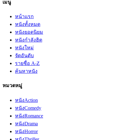
เมนู
หน้าแรก
หนังทั้งหมด
หนังยอดนิยม
หนังกำลังฮิต
หนังใหม่
จัดอันดับ
รายชื่อ A-Z
ค้นหาหนัง
หมวดหมู่
หนัง
Action
หนัง
Comedy
หนัง
Romance
หนัง
Drama
หนัง
Horror
หนัง
Thriller