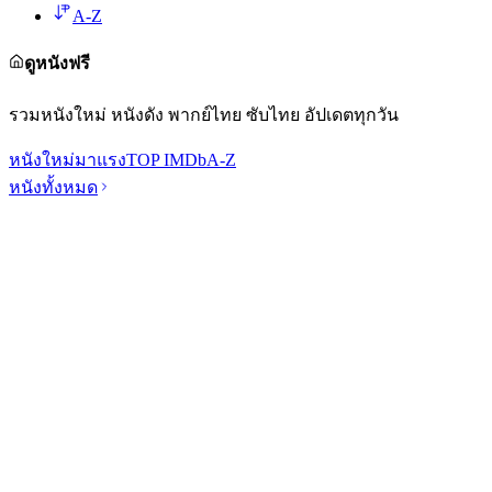
A-Z
ดูหนังฟรี
รวมหนังใหม่ หนังดัง พากย์ไทย ซับไทย อัปเดตทุกวัน
หนังใหม่
มาแรง
TOP IMDb
A-Z
หนังทั้งหมด