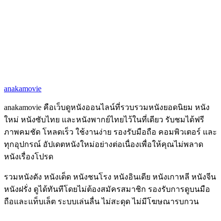
anakamovie
anakamovie คือเว็บดูหนังออนไลน์ที่รวบรวมหนังยอดนิยม หนัง
ใหม่ หนังซับไทย และหนังพากย์ไทยไว้ในที่เดียว รับชมได้ฟรี
ภาพคมชัด โหลดเร็ว ใช้งานง่าย รองรับมือถือ คอมพิวเตอร์ และ
ทุกอุปกรณ์ อัปเดตหนังใหม่อย่างต่อเนื่องเพื่อให้คุณไม่พลาด
หนังเรื่องโปรด
รวมหนังดัง หนังเด็ด หนังชนโรง หนังอินเดีย หนังเกาหลี หนังจีน
หนังฝรั่ง ดูได้ทันทีโดยไม่ต้องสมัครสมาชิก รองรับการดูบนมือ
ถือและแท็บเล็ต ระบบเล่นลื่น ไม่สะดุด ไม่มีโฆษณารบกวน