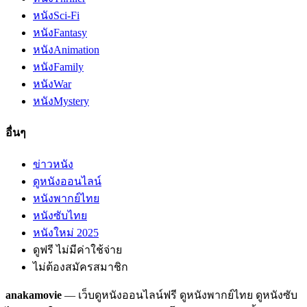
หนัง
Sci-Fi
หนัง
Fantasy
หนัง
Animation
หนัง
Family
หนัง
War
หนัง
Mystery
อื่นๆ
ข่าวหนัง
ดูหนังออนไลน์
หนังพากย์ไทย
หนังซับไทย
หนังใหม่ 2025
ดูฟรี ไม่มีค่าใช้จ่าย
ไม่ต้องสมัครสมาชิก
anakamovie
— เว็บดูหนังออนไลน์ฟรี ดูหนังพากย์ไทย ดูหนังซับ