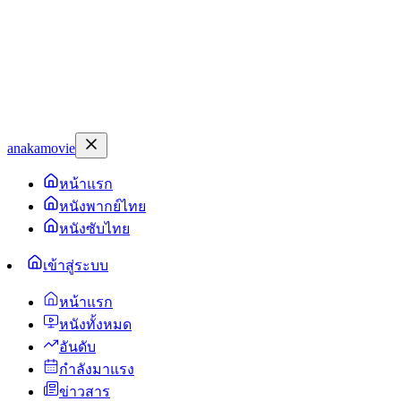
anakamovie
หน้าแรก
หนังพากย์ไทย
หนังซับไทย
เข้าสู่ระบบ
หน้าแรก
หนังทั้งหมด
อันดับ
กำลังมาแรง
ข่าวสาร