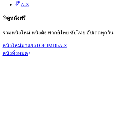
A-Z
ดูหนังฟรี
รวมหนังใหม่ หนังดัง พากย์ไทย ซับไทย อัปเดตทุกวัน
หนังใหม่
มาแรง
TOP IMDb
A-Z
หนังทั้งหมด