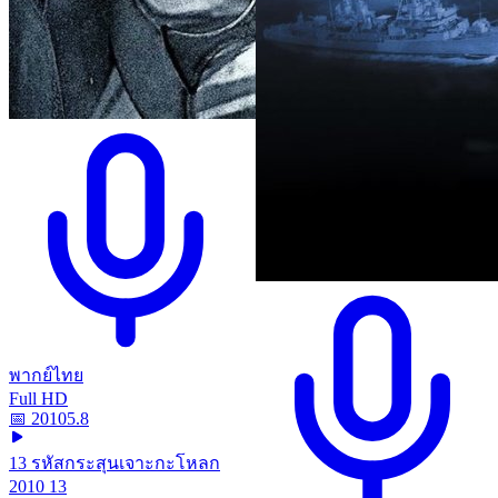
พากย์ไทย
Full HD
📅
2010
5.8
13 รหัสกระสุนเจาะกะโหลก
2010 13