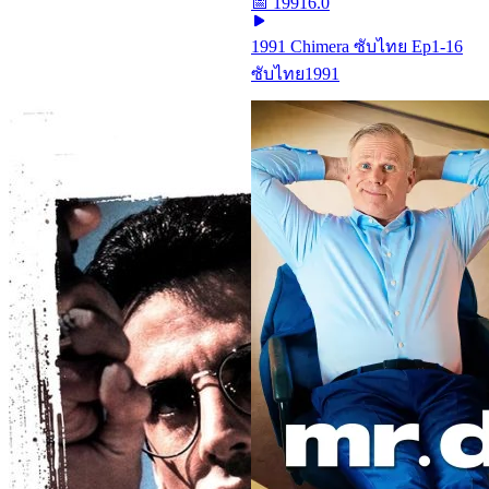
📅
1991
6.0
1991 Chimera ซับไทย Ep1-16
ซับไทย
1991