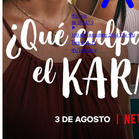
ซับไทย
📅
2014
7.9
100 ฝ่าโลกมฤตยู 2014 The ซับ
ไทย Ep1-13
ซับไทย
2014