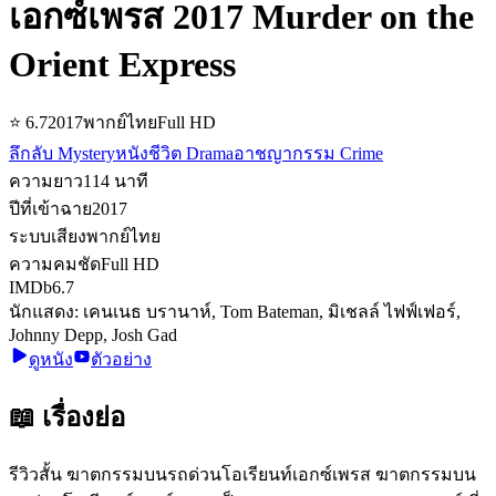
เอกซ์เพรส 2017 Murder on the
Orient Express
⭐
6.7
2017
พากย์ไทย
Full HD
ลึกลับ Mystery
หนังชีวิต Drama
อาชญากรรม Crime
ความยาว
114
นาที
ปีที่เข้าฉาย
2017
ระบบเสียง
พากย์ไทย
ความคมชัด
Full HD
IMDb
6.7
นักแสดง:
เคนเนธ บรานาห์, Tom Bateman, มิเชลล์ ไฟฟ์เฟอร์,
Johnny Depp, Josh Gad
ดูหนัง
ตัวอย่าง
📖 เรื่องย่อ
รีวิวสั้น ฆาตกรรมบนรถด่วนโอเรียนท์เอกซ์เพรส ฆาตกรรมบน