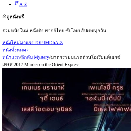
A-Z
ดูหนังฟรี
รวมหนังใหม่ หนังดัง พากย์ไทย ซับไทย อัปเดตทุกวัน
หนังใหม่
มาแรง
TOP IMDb
A-Z
หนังทั้งหมด
หน้าแรก
/
ลึกลับ Mystery
/
ฆาตกรรมบนรถด่วนโอเรียนท์เอกซ์
เพรส 2017 Murder on the Orient Express