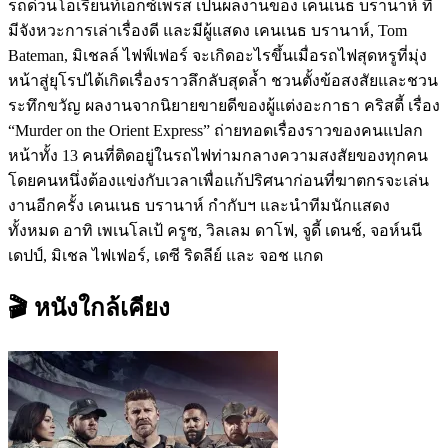
รถด่วนโอเรียนท์เอกซ์เพรส เป็นผลงานของ เคนเนธ บรานาห์ ที่
มีจังหวะการเล่าเรื่องดี และมีผู้แสดง เคนเนธ บรานาห์, Tom
Bateman, มิเชลล์ ไฟฟ์เฟอร์ จะเกิดอะไรขึ้นเมื่อรถไฟสุดหรูที่มุ่ง
หน้าสู่ยุโรปได้เกิดเรื่องราวลึกลับสุดล้ำ ชวนตั้งข้อสงสัยและชวน
ระทึกขวัญ ผลงานจากนิยายขายดีของผู้แต่งอะกาธา คริสตี้ เรื่อง
“Murder on the Orient Express” ถ่ายทอดเรื่องราวของคนแปลก
หน้าทั้ง 13 คนที่ติดอยู่ในรถไฟท่ามกลางความสงสัยของทุกคน
โดยคนหนึ่งต้องแข่งกับเวลาเพื่อแก้ปริศนาก่อนที่ฆาตกรจะเล่น
งานอีกครั้ง เคนเนธ บรานาห์ กำกับฯ และนำทีมนักแสดง
ทั้งหมด อาทิ เพเนโลเป้ ครูซ, วิลเลม ดาโฟ, จูดี้ เดนช์, จอห์นนี
เดปป์, มิเชล ไฟเฟอร์, เดซี ริดลีย์ และ จอช แกด
🎬 หนังใกล้เคียง