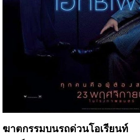
ฆาตกรรมบนรถด่วนโอเรียนท์