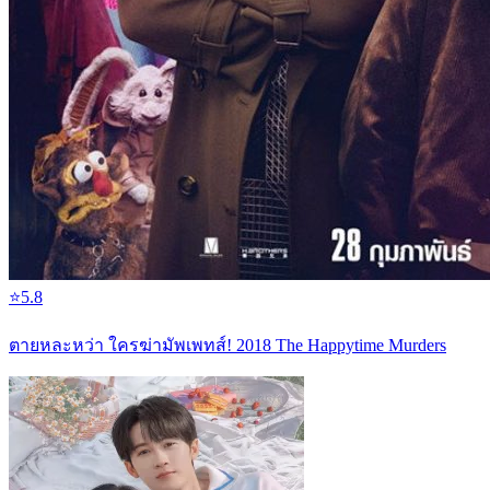
⭐
5.8
ตายหละหว่า ใครฆ่ามัพเพทส์! 2018 The Happytime Murders