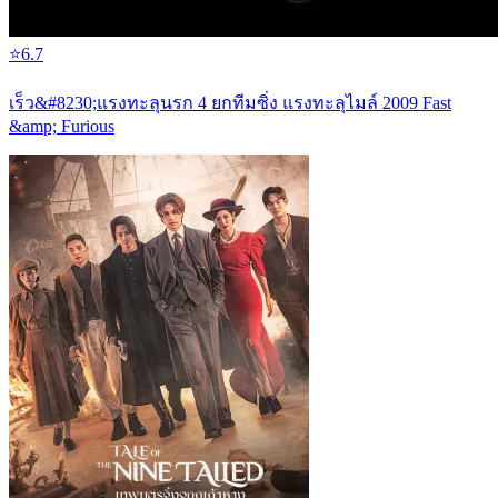
⭐
6.7
เร็ว&#8230;แรงทะลุนรก 4 ยกทีมซิ่ง แรงทะลุไมล์ 2009 Fast
&amp; Furious