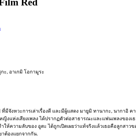
 Film Red
n
กะ, อาเกมิ โอกามูระ
 ที่มีจังหวะการเล่าเรื่องดี และมีผู้แสดง มายูมิ ทานากะ, นากาอิ 
เจ้าหญิงแห่งเสียงเพลง ได้ปรากฏตัวต่อสาธารณะและแฟนเพลงของเธอเป
ให้ความลับของ อูตะ ได้ถูกเปิดเผยว่าแท้จริงแล้วเธอคือลูกสาวของ แ
เขาต้องแยกจากกัน.