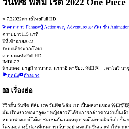
วันพีซ ฟิล์ม เรด 2022 One Piece
⭐
7.2
2022
พากย์ไทย
Full HD
จินตนาการ Fantasy
บู๊ Action
ผจญ Adventure
แอนนิเมชั่น Animatio
ความยาว
115
นาที
ปีที่เข้าฉาย
2022
ระบบเสียง
พากย์ไทย
ความคมชัด
Full HD
IMDb
7.2
นักแสดง:
มายูมิ ทานากะ, นากาอิ คาซึยะ, 池田秀一, คาโอริ นาซู
ดูหนัง
ตัวอย่าง
📖 เรื่องย่อ
รีวิวสั้น วันพีซ ฟิล์ม เรด วันพีซ ฟิล์ม เรด เป็นผลงานของ 谷口悟朗
มั่น เรื่องราวของ “อูตะ” หญิงสาวที่ได้รับการกล่าวขานว่าเป็น
หมวกฟางเองก็ได้มาชมเช่นกัน แต่เหตุการณ์ไม่คาดฝันก็เกิดขึ้น ทำ
ใครเคยล่วงรู้ ก่อนที่เหตุการณ์บางอย่างจะเกิดขึ้นและทำให้พวก