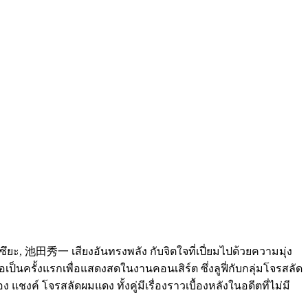
คาซึยะ, 池田秀一 เสียงอันทรงพลัง กับจิตใจที่เปี่ยมไปด้วยความมุ่ง
็นครั้งแรกเพื่อแสดงสดในงานคอนเสิร์ต ซึ่งลูฟี่กับกลุ่มโจรสลัด
ชงค์ โจรสลัดผมแดง ทั้งคู่มีเรื่องราวเบื้องหลังในอดีตที่ไม่มี