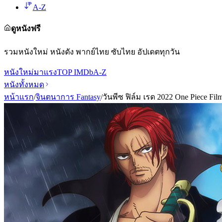
A-Z
ดูหนังฟรี
รวมหนังใหม่ หนังดัง พากย์ไทย ซับไทย อัปเดตทุกวัน
หนังใหม่
มาแรง
TOP IMDb
A-Z
หนังทั้งหมด
หน้าแรก
/
จินตนาการ Fantasy
/
วันพีซ ฟิล์ม เรด 2022 One Piece Fil