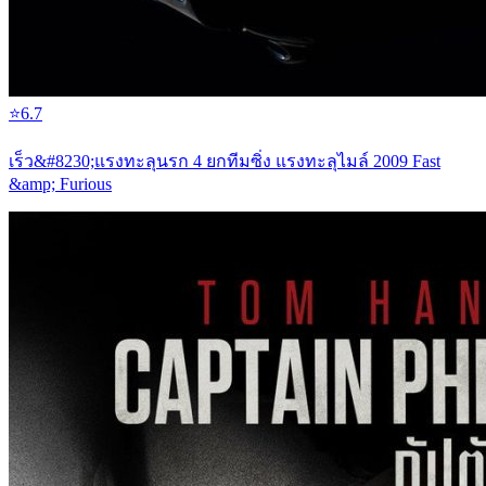
⭐
6.7
เร็ว&#8230;แรงทะลุนรก 4 ยกทีมซิ่ง แรงทะลุไมล์ 2009 Fast
&amp; Furious