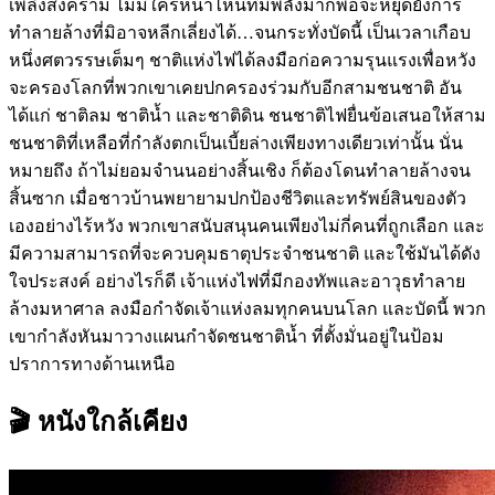
เพลิงสงคราม ไม่มีใครหน้าไหนที่มีพลังมากพอจะหยุดยั้งการ
ทำลายล้างที่มิอาจหลีกเลี่ยงได้…จนกระทั่งบัดนี้ เป็นเวลาเกือบ
หนึ่งศตวรรษเต็มๆ ชาติแห่งไฟได้ลงมือก่อความรุนแรงเพื่อหวัง
จะครองโลกที่พวกเขาเคยปกครองร่วมกับอีกสามชนชาติ อัน
ได้แก่ ชาติลม ชาติน้ำ และชาติดิน ชนชาติไฟยื่นข้อเสนอให้สาม
ชนชาติที่เหลือที่กำลังตกเป็นเบี้ยล่างเพียงทางเดียวเท่านั้น นั่น
หมายถึง ถ้าไม่ยอมจำนนอย่างสิ้นเชิง ก็ต้องโดนทำลายล้างจน
สิ้นซาก เมื่อชาวบ้านพยายามปกป้องชีวิตและทรัพย์สินของตัว
เองอย่างไร้หวัง พวกเขาสนับสนุนคนเพียงไม่กี่คนที่ถูกเลือก และ
มีความสามารถที่จะควบคุมธาตุประจำชนชาติ และใช้มันได้ดัง
ใจประสงค์ อย่างไรก็ดี เจ้าแห่งไฟที่มีกองทัพและอาวุธทำลาย
ล้างมหาศาล ลงมือกำจัดเจ้าแห่งลมทุกคนบนโลก และบัดนี้ พวก
เขากำลังหันมาวางแผนกำจัดชนชาติน้ำ ที่ตั้งมั่นอยู่ในป้อม
ปราการทางด้านเหนือ
🎬 หนังใกล้เคียง