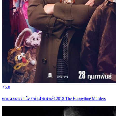
⭐
5.8
ตายหละหว่า ใครฆ่ามัพเพทส์! 2018 The Happytime Murders