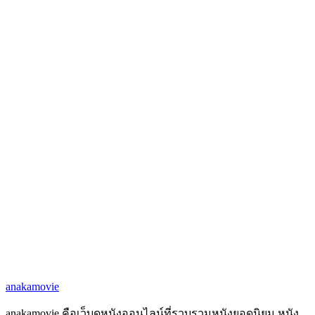
anakamovie
anakamovie คือเว็บดูหนังออนไลน์ที่รวบรวมหนังยอดนิยม หนัง